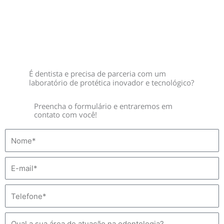
É dentista e precisa de parceria com um
laboratório de protética inovador e tecnológico?
Preencha o formulário e entraremos em
contato com você!
N
o
m
E
e
-
m
T
a
e
i
l
A
l